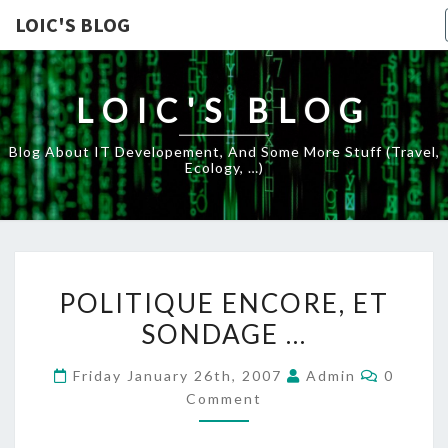
LOIC'S BLOG
LOIC'S BLOG
Blog About IT Developement, And Some More Stuff (travel,
Ecology, …)
POLITIQUE
POLITIQUE ENCORE, ET
ENCORE,
SONDAGE …
ET
SONDAGE
Commen
Friday January 26th, 2007
Admin
0
…
Comment