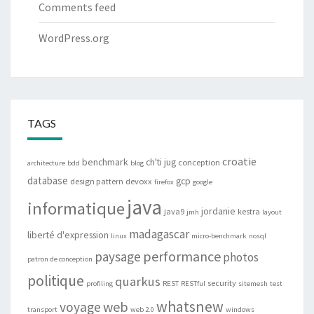
Comments feed
WordPress.org
TAGS
croatie
benchmark
ch'ti jug
conception
architecture
bdd
blog
database
gcp
design pattern
devoxx
firefox
google
java
informatique
jordanie
java9
kestra
jmh
layout
madagascar
liberté d'expression
linux
micro-benchmark
nosql
performance
paysage
photos
patron de conception
politique
quarkus
security
profiling
REST
RESTful
sitemesh
test
whatsnew
web
voyage
transport
web 2.0
windows