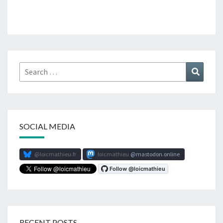
Search
Search
for:
SOCIAL MEDIA
@loicmathieu.fr
loicmathieu
mastodon.online
RECENT POSTS