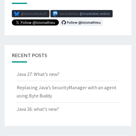
@loicmathieu.fr
loicmathieu
mastodon.online
RECENT POSTS
Java 27: What’s new?
Replacing Java’s SecurityManager with an agent
using Byte Buddy
Java 26: what’s new?