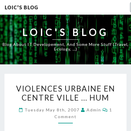
LOIC'S BLOG
LOIC'S BLOG
Blog About IT Developement, And Some More Stuff (travel,
Ecology, …)
VIOLENCES
VIOLENCES URBAINE EN
URBAINE
CENTRE VILLE … HUM
EN
CENTRE
Comment
Tuesday May 8th, 2007
Admin
1
VILLE
Comment
…
HUM