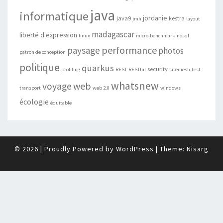
java
informatique
jordanie
java9
kestra
jmh
layout
madagascar
liberté d'expression
linux
micro-benchmark
nosql
performance
paysage
photos
patron de conception
politique
quarkus
security
profiling
REST
RESTful
sitemesh
test
whatsnew
web
voyage
transport
web 2.0
windows
écologie
équitable
© 2026
|
Proudly Powered by
WordPress
|
Theme:
Nisarg