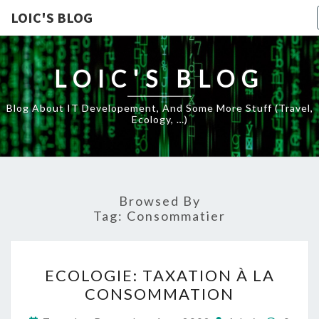
LOIC'S BLOG
LOIC'S BLOG
Blog About IT Developement, And Some More Stuff (travel,
Ecology, …)
Browsed By
Tag:
Consommatier
ECOLOGIE:
ECOLOGIE: TAXATION À LA
TAXATION
CONSOMMATION
À
LA
Comme