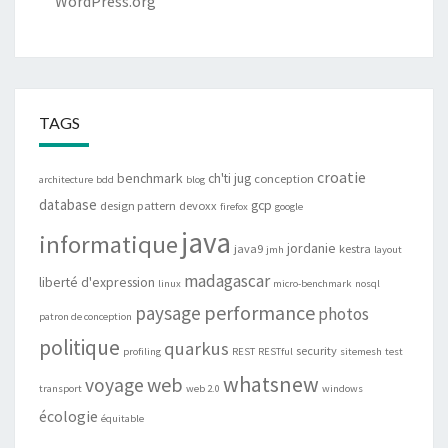
WordPress.org
TAGS
croatie
benchmark
ch'ti jug
conception
architecture
bdd
blog
database
gcp
design pattern
devoxx
firefox
google
java
informatique
jordanie
java9
kestra
jmh
layout
madagascar
liberté d'expression
linux
micro-benchmark
nosql
performance
paysage
photos
patron de conception
politique
quarkus
security
profiling
REST
RESTful
sitemesh
test
whatsnew
web
voyage
transport
web 2.0
windows
écologie
équitable