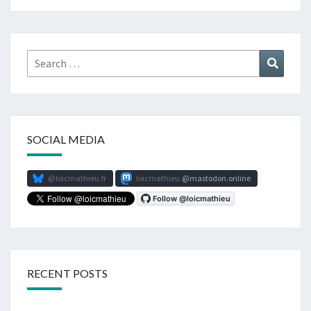
Search
Search
for:
SOCIAL MEDIA
@loicmathieu.fr
loicmathieu
mastodon.online
RECENT POSTS