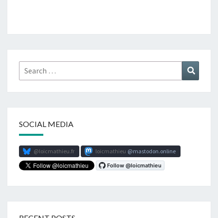
Search
Search
for:
SOCIAL MEDIA
@loicmathieu.fr
loicmathieu
mastodon.online
RECENT POSTS