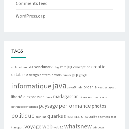
Comments feed
WordPress.org
TAGS
croatie
benchmark
ch'ti jug
conception
architecture
bdd
blog
database
gcp
design pattern
devoxx
firefox
google
java
informatique
jordanie
java9
kestra
jmh
layout
madagascar
liberté d'expression
linux
micro-benchmark
nosql
performance
paysage
photos
patron de conception
politique
quarkus
security
profiling
REST
RESTful
sitemesh
test
whatsnew
web
voyage
transport
web 2.0
windows