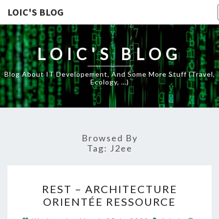
LOIC'S BLOG
LOIC'S BLOG
Blog About IT Developement, And Some More Stuff (travel,
Ecology, …)
Browsed By
Tag:
J2ee
REST
REST – ARCHITECTURE
–
ORIENTÉE RESSOURCE
ARCHITECTURE
ORIENTÉE
Comm