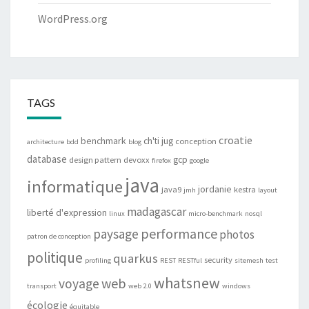
WordPress.org
TAGS
croatie
benchmark
ch'ti jug
conception
architecture
bdd
blog
database
gcp
design pattern
devoxx
firefox
google
java
informatique
jordanie
java9
kestra
jmh
layout
madagascar
liberté d'expression
linux
micro-benchmark
nosql
performance
paysage
photos
patron de conception
politique
quarkus
security
profiling
REST
RESTful
sitemesh
test
whatsnew
web
voyage
transport
web 2.0
windows
écologie
équitable