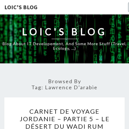
LOIC'S BLOG
LOIC'S BLOG
Blog About IT Developement, And Some More Stuff (travel,
Ecology, …)
Browsed By
Tag:
Lawrence D’arabie
CARNET
CARNET DE VOYAGE
DE
JORDANIE – PARTIE 5 – LE
VOYAGE
DÉSERT DU WADI RUM
JORDANIE