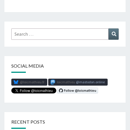
Search
Search
for:
SOCIAL MEDIA
@loicmathieu.fr
loicmathieu
mastodon.online
RECENT POSTS