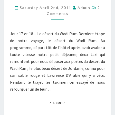
–
Commen
Saturday April 2nd, 2011
Admin
2
PARTIE
Comments
5
–
Jour 17 et 18 – Le désert du Wadi Rum Dernière étape
LE
de notre voyage, le désert du Wadi Rum. Au
DÉSERT
programme, départ tôt de l’hôtel après avoir avaler à
DU
toute vitesse notre petit déjeuner, deux taxi qui
WADI
remontent pour nous déposer aux portes du désert du
RUM
Wadi Rum, le plus beau désert de Jordanie, connu pour
son sable rouge et Lawrence D’Arabie qui y a vécu.
Pendant le trajet les taximen on essayé de nous
refourguer un de leur…
READ MORE
READ MORE