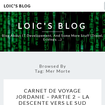
LOIC'S BLOG
LOIC'S BLOG
Blog About IT Developement, And Some More Stuff (travel,
Ecology, …)
Browsed By
Tag:
Mer Morte
CARNET
CARNET DE VOYAGE
DE
JORDANIE – PARTIE 2 – LA
VOYAGE
DESCENTE VERS LE SUD
JORDANIE