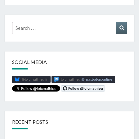
Search
Search
for:
SOCIAL MEDIA
@loicmathieu.fr
loicmathieu
mastodon.online
RECENT POSTS