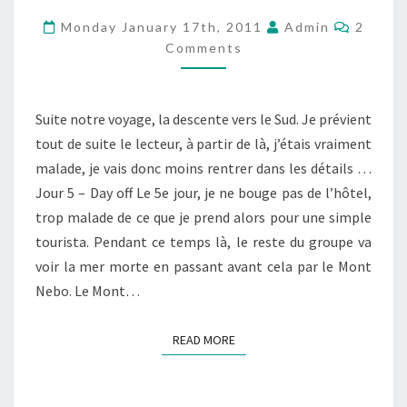
–
Comme
Monday January 17th, 2011
Admin
2
PARTIE
Comments
2
–
Suite notre voyage, la descente vers le Sud. Je prévient
LA
tout de suite le lecteur, à partir de là, j’étais vraiment
DESCENTE
malade, je vais donc moins rentrer dans les détails …
VERS
Jour 5 – Day off Le 5e jour, je ne bouge pas de l’hôtel,
LE
trop malade de ce que je prend alors pour une simple
SUD
tourista. Pendant ce temps là, le reste du groupe va
voir la mer morte en passant avant cela par le Mont
Nebo. Le Mont…
READ MORE
READ MORE