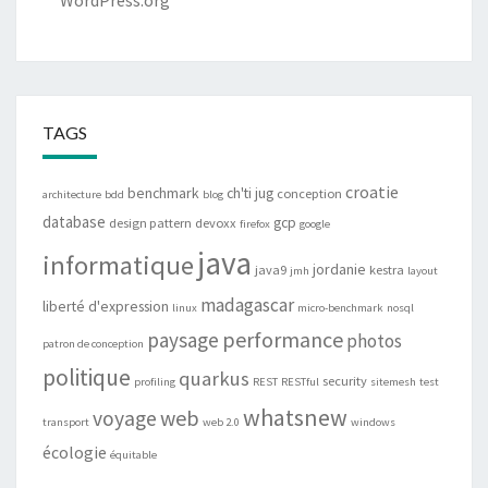
WordPress.org
TAGS
croatie
benchmark
ch'ti jug
conception
architecture
bdd
blog
database
gcp
design pattern
devoxx
firefox
google
java
informatique
jordanie
java9
kestra
jmh
layout
madagascar
liberté d'expression
linux
micro-benchmark
nosql
performance
paysage
photos
patron de conception
politique
quarkus
security
profiling
REST
RESTful
sitemesh
test
whatsnew
web
voyage
transport
web 2.0
windows
écologie
équitable