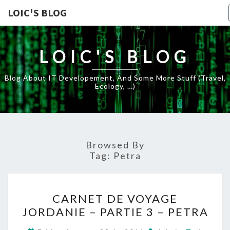
LOIC'S BLOG
LOIC'S BLOG
Blog About IT Developement, And Some More Stuff (travel,
Ecology, …)
Browsed By
Tag:
Petra
CARNET
CARNET DE VOYAGE
DE
JORDANIE – PARTIE 3 – PETRA
VOYAGE
JORDANIE
Commen