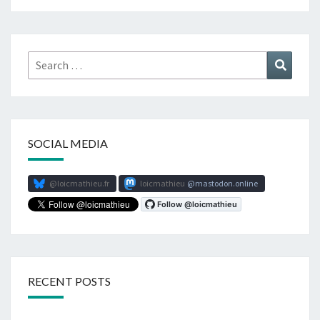
Search
Search
for:
SOCIAL MEDIA
@loicmathieu.fr
loicmathieu
mastodon.online
RECENT POSTS