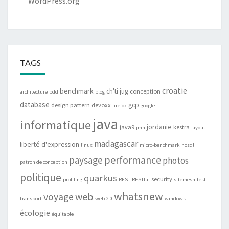
WordPress.org
TAGS
croatie
benchmark
ch'ti jug
conception
architecture
bdd
blog
database
gcp
design pattern
devoxx
firefox
google
java
informatique
jordanie
java9
kestra
jmh
layout
madagascar
liberté d'expression
linux
micro-benchmark
nosql
performance
paysage
photos
patron de conception
politique
quarkus
security
profiling
REST
RESTful
sitemesh
test
whatsnew
web
voyage
transport
web 2.0
windows
écologie
équitable