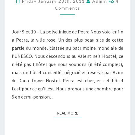
Friday January 28th, 2011
Admin
4
–
Comments
PARTIE
3
Jour 9 et 10 – La polyclinique de Petra Nous voici enfin
–
à Petra, la ville rose. Un des plus beau site de cette
PETRA
partie du monde, classée au patrimoine mondiale de
l’UNESCO. Nous déscendons au Valentine’s Hostel, ce
n’été pas l’hôtel que nous voulions (il été complet),
mais un hôtel conseillé, négocié et réservé par Azim
du Dana Tower Hostel. Petra est cher, et cet hôtel
l’est pour ce qu’il est. Nous prenons une chambre pour
5 en demi-pension…
READ MORE
READ MORE