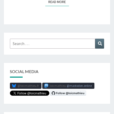
READ MORE
READ MORE
Search
Search
for:
SOCIAL MEDIA
@loicmathieu.fr
loicmathieu
mastodon.online