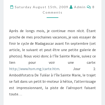
MADAGASCAR
Comme
Saturday August 15th, 2009
Admin
8
–
Comments
ILE
SAINTE
Après de longs mois, je continue mon récit. Étant
MARIE
proche de mes prochaines vacances, je vais essayer de
finir le cycle de Madagascar avant fin septembre (cet
article, le suivant et peut-être une petite galerie de
photos). Nous voici donc à l’île Sainte Marie, suivez ce
lien pour voir une carte:
http://www.hsm.mg/carte.htm
. Jour 1:
Ambodifotatra De Tuléar à l’île Sainte Marie, le trajet
se fait dans un petit bi-moteur à hélice, l’atterrissage
est impressionnant, la piste de l’aéroport faisant
toute…