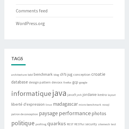
Comments feed
WordPress.org
TAGS
croatie
benchmark
ch'ti jug
conception
architecture
bdd
blog
database
gcp
design pattern
devoxx
firefox
google
java
informatique
jordanie
java9
kestra
jmh
layout
madagascar
liberté d'expression
linux
micro-benchmark
nosql
performance
paysage
photos
patron de conception
politique
quarkus
security
profiling
REST
RESTful
sitemesh
test