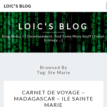
LOIC'S BLOG
LOIC'S BLOG
Blog About IT Developement, And Some More Stuff (travel,
Ecology, …)
Browsed By
Tag:
Ste Marie
CARNET
CARNET DE VOYAGE –
DE
MADAGASCAR – ILE SAINTE
VOYAGE
MARIE
–