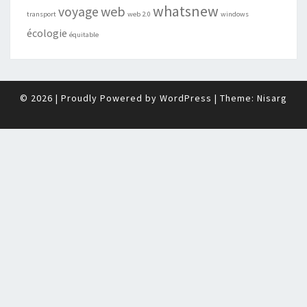
whatsnew
web
voyage
transport
web 2.0
windows
écologie
équitable
© 2026
|
Proudly Powered by
WordPress
|
Theme:
Nisarg