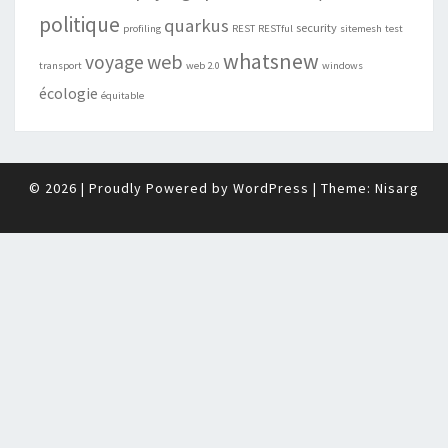
politique
quarkus
security
profiling
REST
RESTful
sitemesh
test
whatsnew
web
voyage
transport
web 2.0
windows
écologie
équitable
© 2026
|
Proudly Powered by
WordPress
|
Theme:
Nisarg