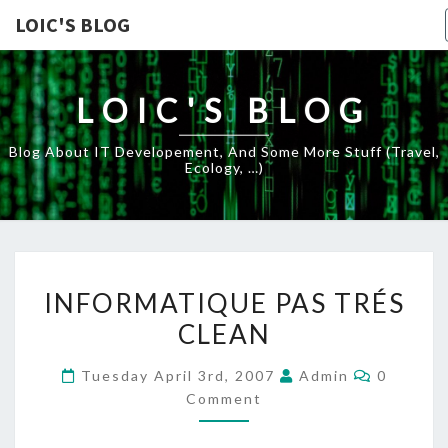
LOIC'S BLOG
LOIC'S BLOG
Blog About IT Developement, And Some More Stuff (travel,
Ecology, …)
INFORMATIQUE
INFORMATIQUE PAS TRÉS
PAS
CLEAN
TRÉS
CLEAN
Comment
Tuesday April 3rd, 2007
Admin
0
Comment