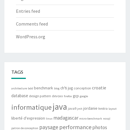
Entries feed
Comments feed
WordPress.org
TAGS
croatie
benchmark
ch'ti jug
conception
architecture
bdd
blog
database
gcp
design pattern
devoxx
firefox
google
java
informatique
jordanie
java9
kestra
jmh
layout
madagascar
liberté d'expression
linux
micro-benchmark
nosql
performance
paysage
photos
patron de conception