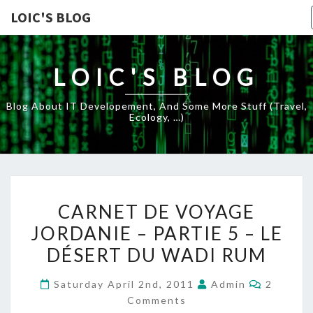
LOIC'S BLOG
LOIC'S BLOG
Blog About IT Developement, And Some More Stuff (travel,
Ecology, …)
CARNET
CARNET DE VOYAGE
DE
JORDANIE – PARTIE 5 – LE
VOYAGE
DÉSERT DU WADI RUM
JORDANIE
–
Commen
Saturday April 2nd, 2011
Admin
2
PARTIE
Comments
5