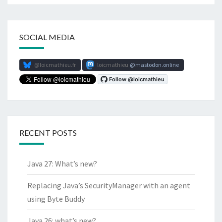
SOCIAL MEDIA
@loicmathieu.fr
loicmathieu
mastodon.online
RECENT POSTS
Java 27: What’s new?
Replacing Java’s SecurityManager with an agent
using Byte Buddy
Java 26: what’s new?