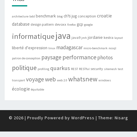
croatie
benchmark
ch'ti jug
conception
architecture
bdd
blog
database
gcp
design pattern
devoxx
firefox
google
java
informatique
jordanie
java9
kestra
jmh
layout
madagascar
liberté d'expression
linux
micro-benchmark
nosql
performance
paysage
photos
patron de conception
politique
quarkus
security
profiling
REST
RESTful
sitemesh
test
whatsnew
web
voyage
transport
web 2.0
windows
écologie
équitable
© 2026
|
Proudly Powered by
WordPress
|
Theme:
Nisarg