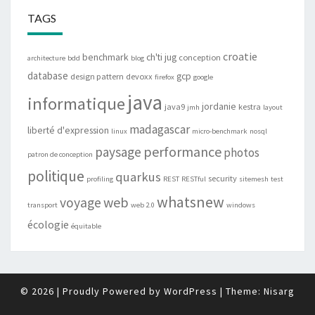
TAGS
croatie
benchmark
ch'ti jug
conception
architecture
bdd
blog
database
gcp
design pattern
devoxx
firefox
google
java
informatique
jordanie
java9
kestra
jmh
layout
madagascar
liberté d'expression
linux
micro-benchmark
nosql
performance
paysage
photos
patron de conception
politique
quarkus
security
profiling
REST
RESTful
sitemesh
test
whatsnew
web
voyage
transport
web 2.0
windows
écologie
équitable
© 2026
|
Proudly Powered by
WordPress
|
Theme:
Nisarg