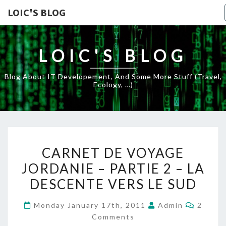
LOIC'S BLOG
LOIC'S BLOG
Blog About IT Developement, And Some More Stuff (travel,
Ecology, …)
CARNET
CARNET DE VOYAGE
DE
JORDANIE – PARTIE 2 – LA
VOYAGE
DESCENTE VERS LE SUD
JORDANIE
–
Comme
Monday January 17th, 2011
Admin
2
PARTIE
Comments
2