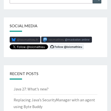
for:
SOCIAL MEDIA
@loicmathieu.fr
loicmathieu
mastodon.online
RECENT POSTS
Java 27: What’s new?
Replacing Java’s SecurityManager with an agent
using Byte Buddy